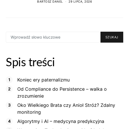
BARTOSZ DANEL
29 LIPCA, 2026
SEARCH
SZUKAJ
FOR:
Spis treści
Koniec ery paternalizmu
Od Compliance do Persistence – walka o
zrozumienie
Oko Wielkiego Brata czy Anioł Stróż? Zdalny
monitoring
Algorytmy i AI – medycyna predykcyjna